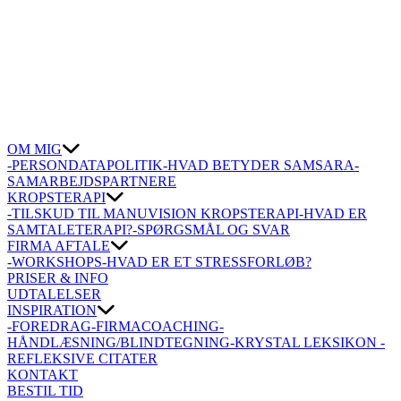
OM MIG
-PERSONDATAPOLITIK
-HVAD BETYDER SAMSARA
-
SAMARBEJDSPARTNERE
KROPSTERAPI
-TILSKUD TIL MANUVISION KROPSTERAPI
-HVAD ER
SAMTALETERAPI?
-SPØRGSMÅL OG SVAR
FIRMA AFTALE
-WORKSHOPS
-HVAD ER ET STRESSFORLØB?
PRISER & INFO
UDTALELSER
INSPIRATION
-FOREDRAG
-FIRMACOACHING
-
HÅNDLÆSNING/BLINDTEGNING
-KRYSTAL LEKSIKON
-
REFLEKSIVE CITATER
KONTAKT
BESTIL TID